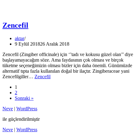
Zencefil
aktar
9 Eylül 2018
26 Aralık 2018
Zencefil (Zingiber officinale) için ‘’tadı ve kokusu güzel olan’’ diye
başlayamayacağım söze. Ama faydasının çok olması ve birçok
tüketme seçeneğimizin olması bizler için daha önemli. Günümüzde
alternatif tıpta fazla kullanılan doğal bir ilaçtır. Zingiberaceae yani
Zencefilgiller…
Zencefil
1
2
Sonraki »
Neve
|
WordPress
ile güçlendirilmiştir
Neve
|
WordPress