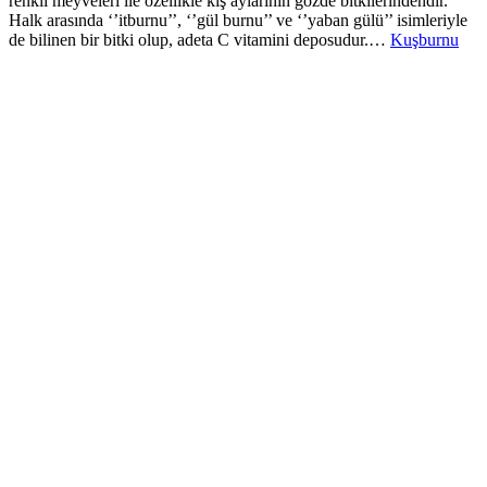
renkli meyveleri ile özellikle kış aylarının gözde bitkilerindendir.
Halk arasında ‘’itburnu’’, ‘’gül burnu’’ ve ‘’yaban gülü’’ isimleriyle
de bilinen bir bitki olup, adeta C vitamini deposudur.…
Kuşburnu