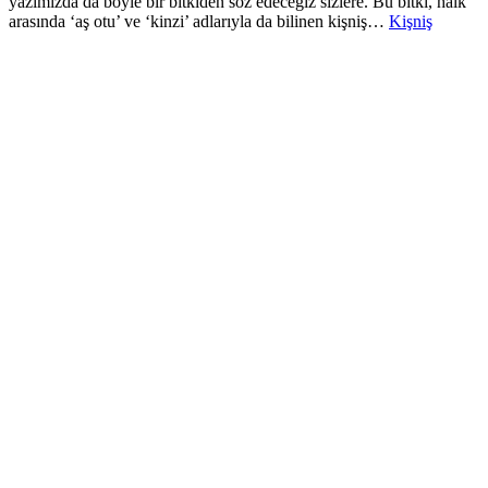
yazımızda da böyle bir bitkiden söz edeceğiz sizlere. Bu bitki, halk
arasında ‘aş otu’ ve ‘kinzi’ adlarıyla da bilinen kişniş…
Kişniş