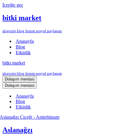
İçeriğe geç
bitki market
alışveriş blog forum sosyal paylaşım
Anasayfa
Blog
Etkinlik
bitki market
alışveriş blog forum sosyal paylaşım
Dolaşım menüsü
Dolaşım menüsü
Anasayfa
Blog
Etkinlik
Aslanağzı