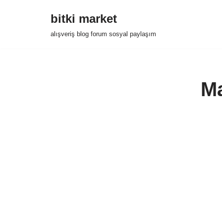
bitki market
İçeriğe
alışveriş blog forum sosyal paylaşım
geç
Ma