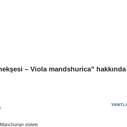
ekşesi – Viola mandshurica” hakkında
YANITL
7
 Manchurian violets