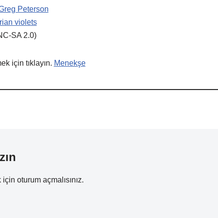
Greg Peterson
ian violets
NC-SA 2.0)
k için tıklayın.
Menekşe
zın
 için
oturum açmalısınız
.