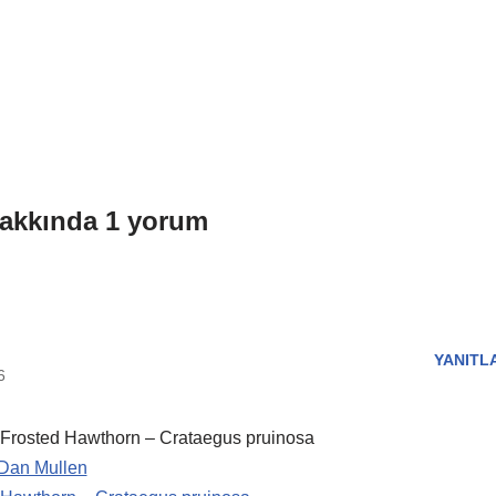
hakkında 1 yorum
YANITL
6
: Frosted Hawthorn – Crataegus pruinosa
Dan Mullen