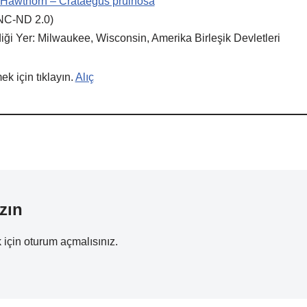
 Hawthorn – Crataegus pruinosa
NC-ND 2.0)
iği Yer: Milwaukee, Wisconsin, Amerika Birleşik Devletleri
k için tıklayın.
Alıç
zın
 için
oturum açmalısınız
.