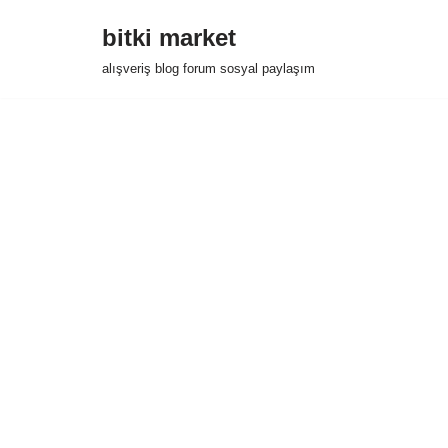
bitki market
İçeriğe
alışveriş blog forum sosyal paylaşım
geç