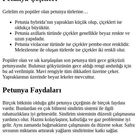
Gelelim en popüler olan petunya türlerine…
Petunia hybrida’nın yaprakları küçük olup, çiçekleri ise
oldukça büyüktür.
Petunia axillaris türünde çiçekler genellikle beyaz renkte ve
uzun yapıdadır.
Petunia violaceae türünde ise çiçekler pembe-mor renklidir.
Melezlenme ile oluşan türlerde ise çiçekler iki renkli olur.
Popüler olan ve sık karşılaşılan son petunya türü gece gökyüzü
petunyasıdır. Bulutsuz gökyüzünün gece aldığı rengi andırdığı için
bu ad verilmiştir. Mavi rengiyle tüm dikkatleri üzerine çeker.
Yapraklarının üzerinde beyaz lekeler mevcuttur.
Petunya Faydaları
Birçok bitkinin olduğu gibi petunya çiçeğinin de birçok faydası
vardır. Bunlardan en çok bilineni sindirim sistemi ile ilgili
rahatsızlıklara iyi gelmesidir. Sindirim sisteminin düzenli çalışmasına
yardımcı olur. Hazmı kolaylaştırır, kabızlığa ve gaz problemine iyi
gelir. Aynı zamanda bağırsakların çalışmasını da düzene sokar. Safra
sıvısının miktarını artırarak yağların sindirimine katkı sağlar.