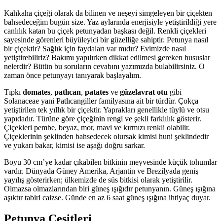
Kahkaha çiçeği olarak da bilinen ve neşeyi simgeleyen bir çiçekten
bahsedeceğim bugün size. Yaz aylarında enerjisiyle yetiştirildiği yere
canlılık katan bu çiçek petunyadan başkası değil. Renkli çiçekleri
sayesinde görenleri büyüleyici bir güzelliğe sahiptir. Petunya nasıl
bir çiçektir? Sağlık için faydaları var mıdır? Evimizde nasıl
yetiştirebiliriz? Bakımı yapılırken dikkat edilmesi gereken hususlar
nelerdir? Bütün bu soruların cevabını yazımızda bulabilirsiniz. O
zaman önce petunyayı tanıyarak başlayalım.
Tıpkı
domates
,
patlıcan
,
patates
ve
güzelavrat otu
gibi
Solanaceae yani Patlıcangiller familyasına ait bir türdür. Çokça
yetiştirilen tek yıllık bir çiçektir. Yaprakları genellikle tüylü ve otsu
yapıdadır. Türüne göre çiçeğinin rengi ve şekli farklılık gösterir.
Çiçekleri pembe, beyaz, mor, mavi ve kırmızı renkli olabilir.
Çiçeklerinin şeklinden bahsedecek olursak kimisi huni şeklindedir
ve yukarı bakar, kimisi ise aşağı doğru sarkar.
Boyu 30 cm’ye kadar çıkabilen bitkinin meyvesinde küçük tohumlar
vardır. Dünyada Güney Amerika, Arjantin ve Brezilyada geniş
yayılış gösterirken; ülkemizde de süs bitkisi olarak yetiştirilir.
Olmazsa olmazlarından biri güneş ışığıdır petunyanın. Güneş ışığına
aşıktır tabiri caizse. Günde en az 6 saat güneş ışığına ihtiyaç duyar.
Petunya Çeşitleri