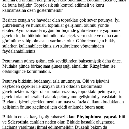
da buna bağlıdır. Toprak sık sık kontrol edilmeli ve kuru
kalmamasına özen gösterilmelidir.
Besince zengin ve havadar olan toprakları çok sever petunya. İyi
gübrelenmiş ve humuslu topraklar gelişimini olumlu yönde
etkiler. Aynı zamanda uygun bir biçimde gübreleme de yapmanız
gerekir ki, bu bitkinin bol miktarda çiçek vermesine ve daha canlı
görünüme sahip olmasına yardımcı olur. Gübreleme için bitkiyi
sularken kullanabileceğiniz sıvı gübreleme yönteminden
faydalanabilirsiniz.
Petunyanın güneş ışığını çok sevdiğinden bahsetmiştik daha önce.
Mutlaka günde birkaç saat güneş ışığı almalıdır. Rüzgârdan ise
olabildiğince korunmalıdır.
Petunya bitkisini budamayı asla unutmayın. Ölü ve işlevini
kaybeden çiçekler ile uzayan otları ortadan kaldırmanız
gerekmektedir. Eğer otları budamazsanız, topraktaki petunya için
gerekli olan mineralleri alarak petunyanın gelişimini yavaşlatabilir.
Budama işlemi çiçeklenmenin artması ve fazla dallanıp budaklanan
gelişimin önüne geçilmesi için ciddi anlamda önem taşır.
Bitkinin en sık karşılaştığı rahatsızlıklara
Phytophtora
,
yaprak biti
ve
Sclerotinia
canlıları neden olur. Bitkide hastalık oluşmuşsa
ilaçlama yapılması ihmal edilmemelidir. Düzenli bakım da