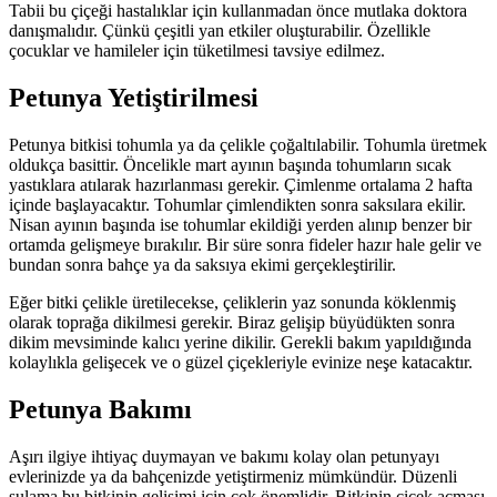
Tabii bu çiçeği hastalıklar için kullanmadan önce mutlaka doktora
danışmalıdır. Çünkü çeşitli yan etkiler oluşturabilir. Özellikle
çocuklar ve hamileler için tüketilmesi tavsiye edilmez.
Petunya Yetiştirilmesi
Petunya bitkisi tohumla ya da çelikle çoğaltılabilir. Tohumla üretmek
oldukça basittir. Öncelikle mart ayının başında tohumların sıcak
yastıklara atılarak hazırlanması gerekir. Çimlenme ortalama 2 hafta
içinde başlayacaktır. Tohumlar çimlendikten sonra saksılara ekilir.
Nisan ayının başında ise tohumlar ekildiği yerden alınıp benzer bir
ortamda gelişmeye bırakılır. Bir süre sonra fideler hazır hale gelir ve
bundan sonra bahçe ya da saksıya ekimi gerçekleştirilir.
Eğer bitki çelikle üretilecekse, çeliklerin yaz sonunda köklenmiş
olarak toprağa dikilmesi gerekir. Biraz gelişip büyüdükten sonra
dikim mevsiminde kalıcı yerine dikilir. Gerekli bakım yapıldığında
kolaylıkla gelişecek ve o güzel çiçekleriyle evinize neşe katacaktır.
Petunya Bakımı
Aşırı ilgiye ihtiyaç duymayan ve bakımı kolay olan petunyayı
evlerinizde ya da bahçenizde yetiştirmeniz mümkündür. Düzenli
sulama bu bitkinin gelişimi için çok önemlidir. Bitkinin çiçek açması