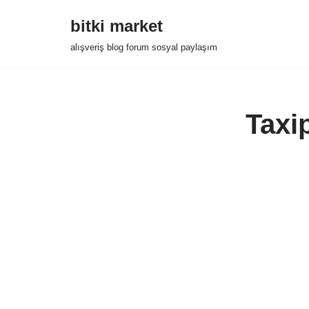
bitki market
İçeriğe
alışveriş blog forum sosyal paylaşım
geç
Taxi